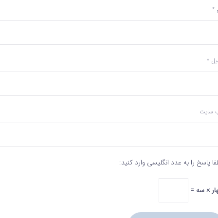
م
*
میل
*
‌ سایت
فا پاسخ را به عدد انگلیسی وارد کنید:
ار × سه =