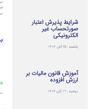
مر
اج
می
شرایط پذیرش اعتبار
صورتحساب غیر
الکترونیکی
بخ
یکشنبه , 25 آبان 1404
آموزش قانون مالیات بر
ارزش افزوده
با
دوشنبه , 19 آبان 1404
—