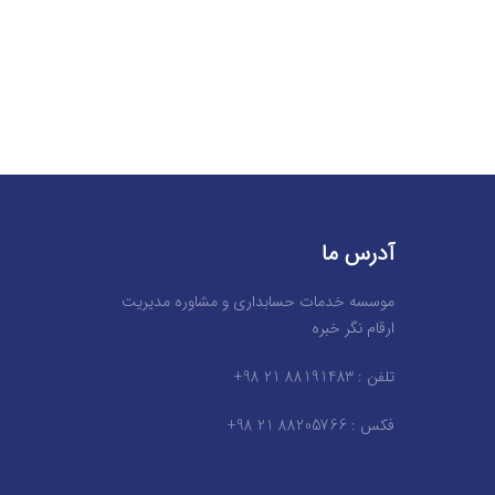
آدرس ما
موسسه خدمات حسابداری و مشاوره مدیریت
ارقام نگر خبره
تلفن : 88191483 21 98+
فکس : 88205766 21 98+