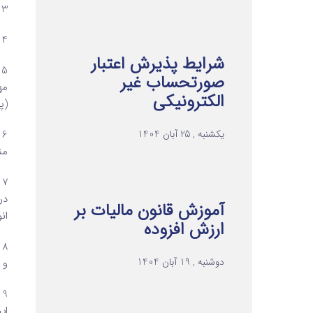
3 – دستگاه مرکزی: واحد مرکزی دستگاهها که طبق مقررات وظیفه راهبری واحدهای تابعه را بر ‌عهده دارند.
4 – پیمانکار: هر شخص حقیقی یا حقوقی که طی قرارداد به آن ارجاع کار می‌ شود.
شرایط پذیرش اعتبار
5
صورتحساب غیر
مه
الکترونیکی
(پر
یکشنبه , 25 آبان 1404
6
من
7
در
آموزش قانون مالیات بر
ان
ارزش افزوده
8
دوشنبه , 19 آبان 1404
و 
9
ای