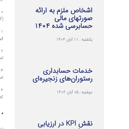
اشخاص ملزم به ارائه
صورتهای مالی
(ک
حسابرسی شده ۱۴۰۴
ایر
یکشنبه , 11 آبان 1404
اس
خدمات حسابداری
رستوران‌های زنجیره‌ای
اس
دوشنبه , 05 آبان 1404
که
” 
نقش KPI در ارزیابی
دو