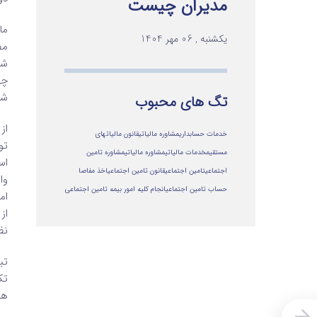
مدیران چیست
یکشنبه , 06 مهر 1404
شر
تگ های محبوب
از
خدمات حسابداری
مشاوره مالیاتی
قانون مالیاتهای
تو
مستقیم
خدمات مالیاتی
مشاوره مالياتي
مشاوره تامین
اس
اجتماعی
تامین اجتماعی
قانون تامین اجتماعی
اخذ مفاصا
وا
حساب تامین اجتماعی
انجام کلیه امور بیمه تامین اجتماعی
ام
از
‌ن
تک
هم