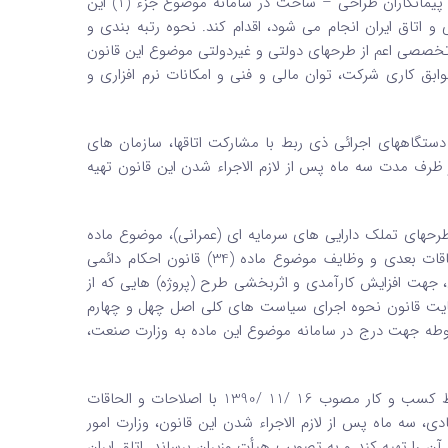
4 – نسبت به درج رتبه ‌بندی تولیدکنندگان کالاها، عرضه ‌کنندگان خدمات و پیمانکاران طراحی – ساخت در سامانه موضوع جزء (1) این
 اتاق ایران انجام می ‌شود، اقدام کند. نحوه رتبه‌ بندی و
ه تخصصی اعم از طرحهای دولتی و غیردولتی موضوع این قانون
 کاری شرکت، توان مالی و فنی و امکانات نرم‌ افزاری و
تگاههای اجرائی ذی ‌ربط با مشارکت اتاقها، سازمان ‌های
ظرف مدت سه‌ ماه پس از لازم ‌الاجراء شدن این قانون تهیه
طرحهای تملک دارایی ‌های سرمایه ‌ای (عمرانی)، موضوع ماده
(22) قانون برنامه و بودجه کشور مصوب 10 /12 /1351 با اصلاحات و الحاقات بعدی‌ و وظایف موضوع ماده (34) قانون احکام دائمی
1 با اصلاحات و الحاقات بعدی، جهت افزایش کارآمدی و اثربخشی طرح (پروژه‌) هایی که از
رعایت قانون نحوه اجرای سیاست‌ های کلی اصل چهل و چهارم
ربوطه جهت درج در سامانه موضوع این ماده به وزارت صنعت،
تبصره 2 – به منظور اجرائی‌ شدن احکام ماده (5) قانون بهبود مستمر محیط کسب و کار مصوب 16 /11 /1390 با اصلاحات و الحاقات
 سه ‌ماه پس از لازم ‌الاجراء شدن این قانون، وزارت امور
ن را تهیه کند و به تصویب هیأت وزیران برساند. اتاق ایران