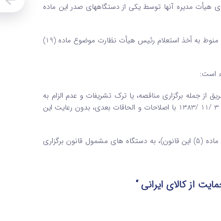
ضای هیأت‌ مدیره آنها توسط یکی از دستگاههای صدر این ماده
تبصره 3 – شمول احکام این قانون به دستگاههای زیر نظر مقام معظم رهبری، منوط به أخذ استعلام رئیس هیأت نظارت موضوع ماده (19)
طریق از جمله برگزاری مناقصه، یا ترک تشریفات و عدم الزام به
تشریفات توسط دستگاههای موضوع ماده (1) قانون برگزاری مناقصات مصوب 3 /11 /1383 با اصلاحات و الحاقات بعدی، بدون رعایت این
ب – تمام دستگاههای صدر موضوع ماده (2) این قانون در ارجاع کار (موضوع ماده (5) این قانون)، به دستگاه‌ های مشمول قانون برگزاری
ایت از کالای ایرانی “