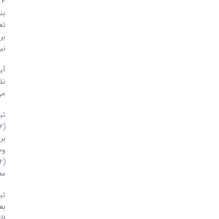
بن
تع
بر
نی
آی
نظ
می
وج
مع
بع
اق