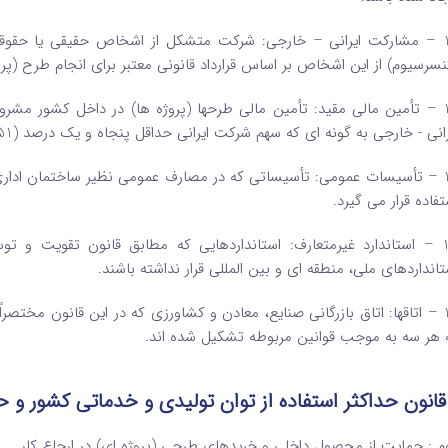
10 – مشارکت ایرانی – خارجی: شرکت متشکل از اشخاص حقیقی یا حقوقی 
نسرسیوم) از این اشخاص بر اساس قرارداد قانونی معتبر برای انجام طرح
11 – تأمین مالی مقید: تأمین مالی طرحها (پروژه‌ ها) در داخل کشور مشروط
انی -‌ خارجی به‌ گونه ‌ای که سهم شرکت ایرانی حداقل پنجاه‌ و‌ یک ‌درصد (51 %‌) باشد.
12 – تأسیسات عمومی: تأسیساتی که در مصارف عمومی نظیر ساختمان اداری
تفاده قرار می ‌گیرد.
تانداردهای ملی، منطقه ‌ای و بین ‌المللی قرار نداشته باشند.
14 – اتاقها: اتاق بازرگانی صنایع، معادن و کشاورزی که در این قانون مختصرا
 هر سه به‌ موجب قوانین مربوطه تشکیل شده ‌اند.
قانون حداکثر استفاده از توان تولیدی و خدماتی کشور و حم
م : حمایت از محصول داخلی و خریدهای طرحی (پروژه‌ ای) در ارجاع کار