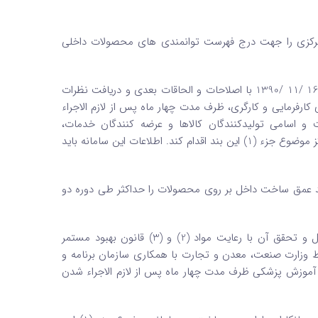
 متمرکزی را جهت درج فهرست توانمندی ‌های محصولات داخلی
2 – با رعایت مواد (2) و (3) قانون بهبود مستمر محیط کسب و کار مصوب 16 /11 /1390 با اصلاحات و الحاقات بعدی و دریافت نظرات
کارفرمایی و کارگری، ظرف مدت چهار ماه پس از لازم‌ الاجراء
 اسامی تولیدکنندگان کالاها و عرضه‌ کنندگان خدمات،
پیمانکاران طراحی – ساخت، فناوری ‌های داخلی و رتبه ‌بندی در سامانه متمرکز موضوع جزء (1) این بند اقدام کند. اطلاعات این سامانه باید
مق ساخت داخل بر ‌روی محصولات را حداکثر طی دوره دو
تبصره – آیین‌ نامه اجرائی این جزء مشتمل بر روش احراز عمق ساخت داخل و تحقق آن با رعایت مواد (2) و (3) قانون بهبود مستمر
ت و الحاقات بعدی توسط وزارت صنعت، معدن و تجارت با همکاری سازمان برنامه و
و آموزش پزشکی ظرف مدت چهار ماه پس از لازم‌ الاجراء شدن