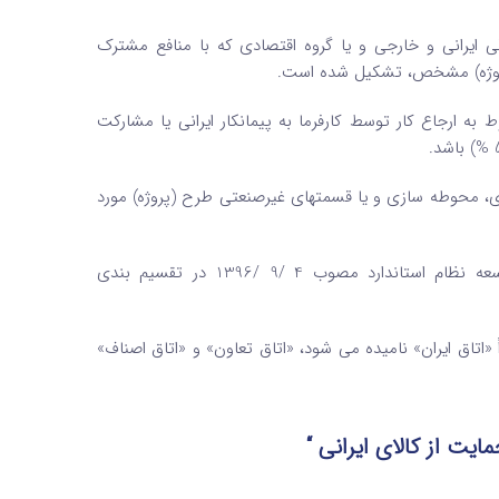
ایرانی و خارجی و یا گروه اقتصادی که با منافع مشترک
 (پروژه) مشخص، تشکیل شده است.
 به ارجاع کار توسط کارفرما به پیمانکار ایرانی یا مشارکت
، محوطه‌ سازی و یا قسمتهای غیرصنعتی طرح (پروژه) مورد
13 – استاندارد غیرمتعارف: استانداردهایی که مطابق قانون تقویت و توسعه نظام استاندارد مصوب 4 /9 /1396 در تقسیم ‌بندی
ً «اتاق ایران» نامیده می ‌شود، «اتاق تعاون» و «اتاق اصناف»
ایت از کالای ایرانی “