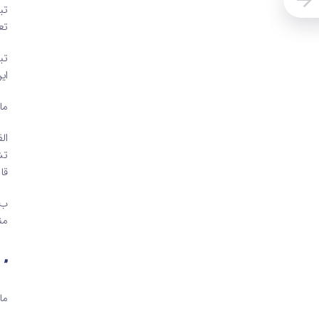
تع
ای
ماده 3 – به‌ منظور رعایت این ق
ال
قا
من
” 
ماد