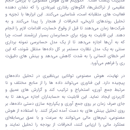
مدیریت ریسک است.
الگوریتم‌ های هوش مصنوعی با بررسی حجم
عظیمی از تراکنش‌ها، الگوهای رفتاری غیرعادی را که نشان‌ دهنده
فعالیت‌ های متقلبانه است، شناسایی می‌کنند.
این ابزارها با تجزیه و
تحلیل روندهای تاریخی، انحرافات از هنجار را پیدا می‌کنند و به
شرکت‌ها زمان می‌دهند تا قبل از وقوع خسارت، اقدامات لازم را انجام
دهند.
این قابلیت به ویژه برای حسابرسان بسیار ارزشمند است، چرا
که به آن‌ها اجازه می‌دهد تا از یک مدل حسابرسی نمونه‌ برداری
سنتی به یک مدل نظارت مستمر بر کل داده‌ها منتقل شوند، که این
امر خطای انسانی را به شدت کاهش می‌دهد و بینش‌ های دقیق‌ت
ری را فراهم می‌آورد.
در نهایت، هوش مصنوعی توانایی بی‌نظیری در تحلیل داده‌های
پیچیده دارد. این فناوری می‌تواند داده‌ ها را از منابع مختلف و نا
مرتبط جمع‌ آوری، استخراج و ترکیب کند و گزارش‌ های عمیق و
کاربردی ایجاد نماید.
این قابلیت به حسابداران اجازه می‌دهد تا به
جای صرف زمان بر روی جمع‌ آوری و یکپارچه‌ سازی دستی داده‌ها، بر
روی تحلیل بینش‌ های به دست آمده تمرکز کنند.
با استفاده از هوش
مصنوعی، تیم‌های مالی می‌توانند به سرعت و با عمق بی‌سابقه‌ای
عملکرد مالی را ارزیابی کنند، انحرافات از بودجه را تحلیل نمایند و