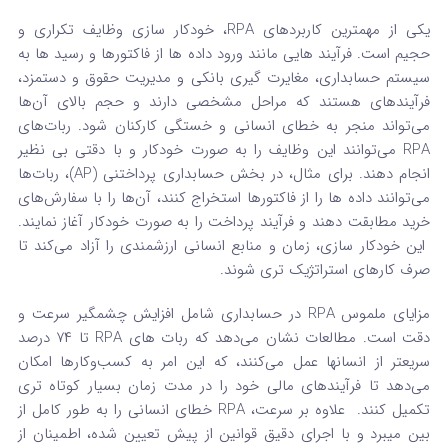
یکی از مهمترین کاربردهای RPA، خودکار سازی وظایف تکراری و
حجیم است.
فرآیند هایی مانند ورود داده‌ ها از فاکتورها و رسید ها به
سیستم حسابداری، مغایرت گیری بانکی و مدیریت حقوق و دستمزد،
فرآیندهای هستند که مراحل مشخصی دارند و حجم بالای آن‌ها
می‌تواند منجر به خطای انسانی و خستگی کارکنان شود.
ربات‌های
RPA می‌توانند این وظایف را به صورت خودکار و با دقتی بی‌ نظیر
انجام دهند.
برای مثال، در بخش حسابداری پرداختنی (AP)، ربات‌ها
می‌توانند داده‌ ها را از فاکتورها استخراج کنند، آن‌ها را با سفارش‌های
خرید مطابقت دهند و فرآیند پرداخت را به صورت خودکار آغاز نمایند.
این خودکار سازی، زمان و منابع انسانی ارزشمندی را آزاد می‌کند تا
صرف کارهای استراتژیک‌ تری شوند.
مزایای ملموس RPA در حسابداری شامل افزایش چشمگیر سرعت و
دقت است.
مطالعات نشان می‌دهد که ربات‌ های RPA تا ۷۴ درصد
سریعتر از انسانها عمل می‌کنند، که این امر به کسب‌وکارها امکان
می‌دهد تا فرآیندهای مالی خود را در مدت زمان بسیار کوتاه‌ تری
تکمیل کنند.
علاوه بر سرعت، RPA خطای انسانی را به طور کامل از
بین میبرد و با اجرای دقیق قوانین از پیش تعیین شده، اطمینان از