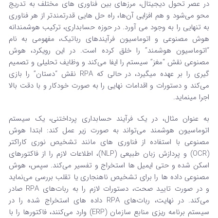
در عصر تحول دیجیتال، مرزهای بین فناوری‌ های مختلف به تدریج
محو می‌شود و هم‌ افزایی آن‌ها، راه‌ حل‌ هایی قدرتمندتر از هر فناوری
به تنهایی را به وجود می‌ آورد. در حوزه حسابداری، ترکیب هوشمندانه
هوش مصنوعی و اتوماسیون فرآیندهای رباتیک، مفهومی به نام
“اتوماسیون هوشمند” را خلق کرده است. در این رویکرد، هوش
مصنوعی نقش “مغز” سیستم را ایفا می‌کند و وظایف تحلیلی و تصمیم‌
گیری را بر عهده میگیرد، در حالی که RPA نقش “دستان” را بازی
می‌کند و دستورات و اقدامات نهایی را به صورت خودکار و با دقت بالا
اجرا مینماید.
به عنوان مثال، در یک فرآیند حسابداری پرداختنی، یک سیستم
اتوماسیون هوشمند می‌تواند به صورت زیر عمل کند: ابتدا هوش
مصنوعی با استفاده از فناوری‌ های مانند تشخیص نوری کاراکتر
(OCR) و پردازش زبان طبیعی (NLP)، اطلاعات لازم را از فاکتورهای
اسکن‌ شده و حتی ایمیل‌ ها استخراج و تفسیر می‌کند.
سپس، هوش
مصنوعی داده‌ ها را برای تشخیص ناهنجاری یا تقلب بررسی می‌نماید
و در صورت تایید صحت، دستورات لازم را به ربات‌های RPA صادر
می‌کند. در نهایت، ربات‌های RPA داده‌ های استخراج شده را در
سیستم برنامه‌ ریزی منابع سازمان (ERP) وارد می‌کنند، فاکتورها را با