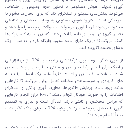
گیری نمایند.
هوش مصنوعی با تحلیل حجم وسیعی از اطلاعات،
می‌تواند بینش‌های عمیقی را استخراج کند که برای انسان‌ها دشوار یا
غیرممکن است.
کاربرد هوش مصنوعی به وظایف تحلیلی و شناختی
محدود می‌شود؛ این فناوری می‌تواند به سوالات پیچیده پاسخ دهد و
تصمیمگیریهای مبتنی بر داده را انجام دهد، که این امر به کسب‌وکارها
کمک می‌کند تا در یک دنیای داده‌ محور، جایگاه خود را به عنوان یک
مشاور معتمد تثبیت کنند.
از سوی دیگر، اتوماسیون فرآیندهای رباتیک یا RPA، از نرم‌افزارهای
رباتیک برای انجام وظایف روتین و مبتنی بر قوانین از پیش تعیین
شده استفاده می‌کند.
این ربات‌ ها دقیقاً مانند یک انسان، با برنامه‌
های کاربردی و سیستم‌های مختلف تعامل برقرار می‌کنند تا کارهایی
مانند ورود داده، پردازش فاکتورها، مغایرت گیری بانکی و استخراج
اطلاعات را به صورت خودکار انجام دهند.
4
RPA برای انجام کارهایی
که مراحل مشخص و ثابتی دارند، ایده‌آل است و نیازی به تصمیم
گیری یا تحلیل پیچیده ندارد. در واقع، RPA به جای اینکه “فکر کند”،
صرفاً “انجام می‌دهد”.
تفاوت اصلی بین این دو فناوری در ماهیت عملکرد آنهاست. RPA به