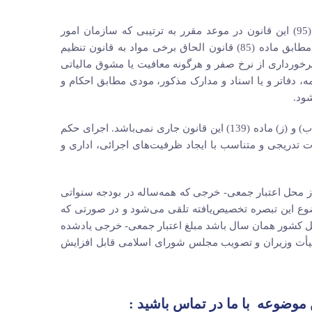
تبصره1ـ ارائه اظهارنامه مالیاتی، دفاتر و یا اسناد و مدارک موضوع ماده (95) این قانون در موعد مقرر به ترتیبی که سازمان امور
مالیاتی کشور اعلام می‌نماید به‌جز مورد بند (ح) ماده (139) این قانون که مطابق ماده (85) قانون الحاق برخی مواد به قانون تنظیم
وب 4/12/1393 عمل می‌شود شرط برخورداری از نرخ صفر و هرگونه معافیت یا مشوق مالیاتی
ه، دفاتر و یا اسناد و مدارک مذکور، مودی مطابق احکام و
ود.
حکم این تبصره در خصوص مشمولان مواد ( 144) و (145) و بندهای(الف)، (ب) و (ز) ماده (139) این قانون جاری نمی‌باشد. اجرای حکم
 مشمول ماده (81) این قانون به‌صورت تدریجی و متناسب با ایجاد ظرفیت‌های اجرائی، اداری و
ده از محل اعتبار جمعی- خرجی که همه‌ساله در بودجه سنواتی
ع این تبصره تخصیص‌یافته تلقی می‌شود و در صورتی که
 کل کشور همان سال باشد مبلغ اعتبار جمعی- خرجی یادشده
ب هیأت وزیران و تصویب مجلس شورای اسلامی قابل افزایش
ین موضوعه
با ما در تماس
باشید :