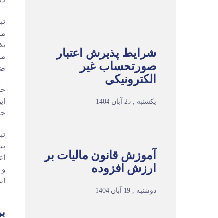
ذیل ماده (3
شرایط پذیرش اعتبار
من
صورتحساب غیر
ضو
الکترونیکی
یکشنبه , 25 آبان 1404
حس
پی
آموزش قانون مالیات بر
اع
ارزش افزوده
و 
اس
دوشنبه , 19 آبان 1404
بر