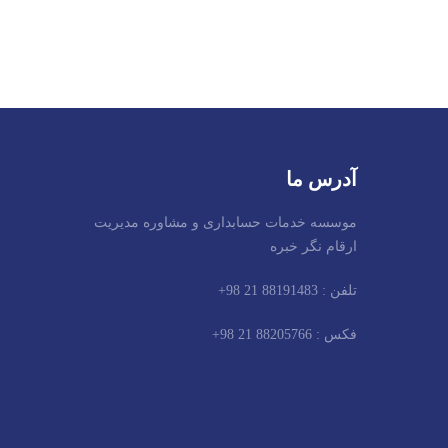
آدرس ما
موسسه خدمات حسابداری و مشاوره مدیریت
ارقام نگر خبره
تلفن : 88191483 21 98+
فکس : 88205766 21 98+