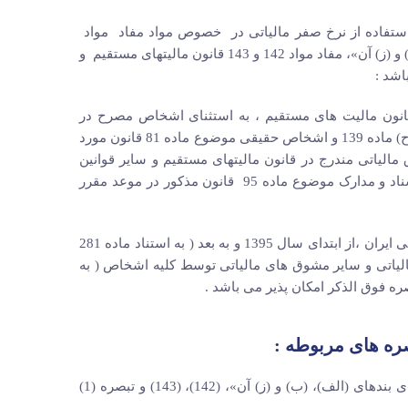
ای مستقیم شرایط استفاده از نرخ صفر مالیاتی در خصوص مواد مفاد مواد
133 ، 134 و 139 قانون مالیاتهای مستقیم « به استثنای بندهای (الف)، (ب) و (ز) آن»، مفاد مواد 142 و 143 قانون مالیتهای مستقیم و
وجه به صراحت تبصره 1 ماده 146 مکرر اصلاحی مصوب 31/4/1394 قانون مالیت های مستقیم ، به استثنای اشخاص مصرح در
تبصره مورد نظر ( مشمولان مواد 144 و 145 ، بندهای (الف) ، (ب) ، (ز) و (ح) ماده 139 و اشخاص حقیقی موضوع ماده 81 قانون مورد
الیاتی مندرج در قانون مالیتهای مستقیم و سایر قوانین
برای کلیه اشخاص حقیقی و حقوقی ارائه اظهارنامه مالیاتی ، دفاتر و یا اسناد و مدارک موضوع ماده 95 قانون مذکور در موعد مقرر
باتوجه به مراتب فوق و نیز عطف به اصل 51 قانون اساسی جمهوری اسلامی ایران ،از ابتدای سال 1395 و به بعد ( به استناد ماده 281
الیاتی و سایر مشوق های مالیاتی توسط کلیه اشخاص ( به
ماده146 مکررـ معافیت‌های مذکور در مواد (133)، (134)، (139) « به استثنای بندهای (الف)، (ب) و (ز) آن»، (142)، (143) و تبصره (1)