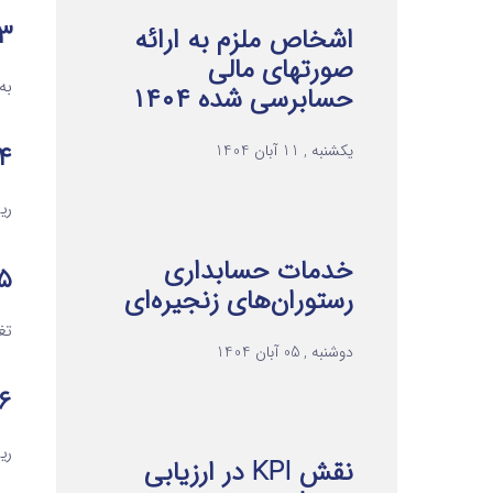
۳. ریسک نقدی
اشخاص ملزم به ارائه
صورتهای مالی
به
حسابرسی شده ۱۴۰۴
۴. ریسک عملی
یکشنبه , 11 آبان 1404
ری
خدمات حسابداری
۵. ریسک قانونی و مق
رستوران‌های زنجیره‌ای
تغ
دوشنبه , 05 آبان 1404
۶. ریسک کش
ری
نقش KPI در ارزیابی