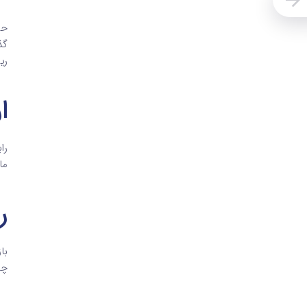
حس
ری
ا
را
ما
ر
با
چن