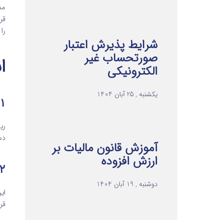
مد
قر
را
شرایط پذیرش اعتبار
صورتحساب غیر
ا
الکترونیکی
یکشنبه , 25 آبان 1404
۱. ریسک باز
ری
ده
آموزش قانون مالیات بر
ارزش افزوده
۲. ریسک اعتبا
دوشنبه , 19 آبان 1404
ای
قر