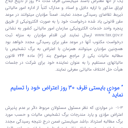
یک از آنها معترض باشند میبایستی ظرف مدت ۳۰ روز از تاریخ ابلاغ
اوراق مذکور با ارایه دلایل و اسناد و مدارک کتباً از اداره امور مالیاتی
ذیربط تقاضای رسیدگی مجدد نمایند. ضمناً مؤدیان میتوانند در موعد
مقرر قانونی یاد شده درخواست خود را به صورت الکترونیکی از طریق
پنجره واحد خدمات الکترونیکی سازمان امور مالیاتی کشور به نشانی
www.tax.gov.ir ارسال نمایند این اقدام مؤدیان به منزله ثبت
درخواست مکتوب آنها در موعد مقرر برای رسیدگی مجدد خواهد بود
همچنین مؤدیان میتوانند همزمان با اعتراض به برگ تشخیص یا
مطالبه مالیات یکی از مراجع موضوع بند (۳) ماده ۲۴۴ قانون
مالیاتهای مستقیم را به عنوان نماینده خود برای شرکت در جلسات
هیأت حل اختلاف مالیاتی معرفی نمایند.
” مودی بایستی ظرف 30 روز اعتراض خود را تسلیم
نماید ”
1-3- در مواردی که نظر مسئول مسئولان مربوط دائر بر عدم پذیرش
اعتراض مؤدی و یارد مندرجات برگ تشخیص مالیات و حسب مورد
برگ مطالبه استرداد ،باشد میبایستی ضمن درج نتیجه رسیدگی مجدد