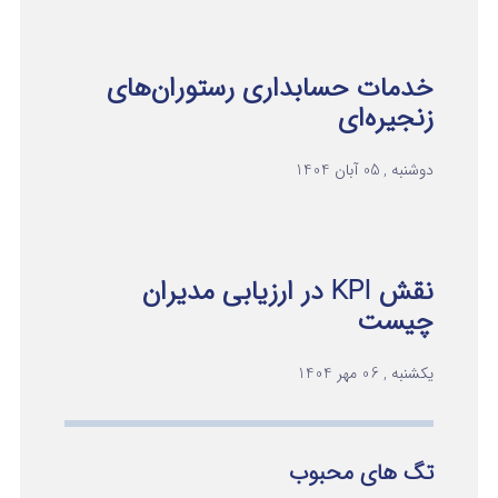
خدمات حسابداری رستوران‌های
زنجیره‌ای
دوشنبه , 05 آبان 1404
نقش KPI در ارزیابی مدیران
چیست
یکشنبه , 06 مهر 1404
تگ های محبوب