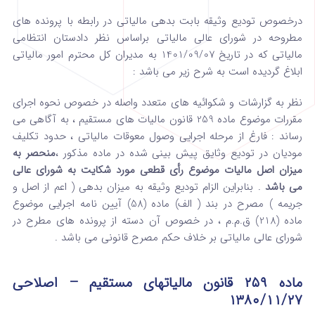
درخصوص تودیع وثیقه بابت بدهی مالیاتی در رابطه با پرونده های
مطروحه در شورای عالی مالیاتی براساس نظر دادستان انتظامی
مالیاتی که در تاریخ 1401/09/07 به مدیران کل محترم امور مالیاتی
ابلاغ گردیده است به شرح زیر می باشد :
نظر به گزارشات و شکوائیه های متعدد واصله در خصوص نحوه اجرای
مقررات موضوع ماده 259 قانون مالیات های مستقیم ، به آگاهی می
رساند : فارغ از مرحله اجرایی وصول معوقات مالیاتی ، حدود تکلیف
مودیان در تودیع وثایق پیش بینی شده در ماده مذکور ،
منحصر به
میزان اصل مالیات موضوع رأی قطعی مورد شکایت به شورای عالی
می باشد
. بنابراین الزام تودیع وثیقه به میزان بدهی ( اعم از اصل و
جریمه ) مصرح در بند ( الف) ماده (58) آیین نامه اجرایی موضوع
ماده (218) ق.م.م ، در خصوص آن دسته از پرونده های مطرح در
شورای عالی مالیاتی بر خلاف حکم مصرح قانونی می باشد .
‌ماده ۲۵۹
‌قانون مالیاتهای مستقیم – اصلاحی
۱۳۸۰/۱۱/۲۷