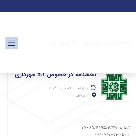
بخشنامه در خصوص 1% شهرداری
بخشنامه در خصوص 1% شهرداری
چهارشنبه , 09 خرداد 1403
0 دیدگاه
شماره: 15685/4195/4/30
تاریخ: 12/05/1373