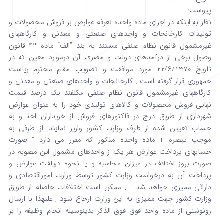
پیوست:
نظر به اینکه در اجرای ماده واحده تعرفه عوارض بر فروش محصولات و
تولیدات کارخانجات و واحدهای صنعتی و معدنی و کارگاههای
غیرمشمول قانون نظام صنفی مستند به بند ”الف“ ماده 43 قانون
وصول برخی از درآمدهای دولت و مصرف آن درموارد معین که در
تاریخ 22/6/1370 مورد موافقت و تصویب مقام محترم ریاست
جمهوری قرار گرفته است , کارخانجات و واحدهای صنعتی و معدنی و
کارگاههای غیرمشمول قانون نظام صنفی مکلفند یک درصد قیمت
نهایی فروش محصولات و کالاهای تولیدی خود را به عنوان عوارض
شهرداری از طریق درج در فاکتورهای فروش از خریداران اخذ و به
حساب تعیین شده از طرف وزارت کشور واریز نمایند, از طرفی به
موجب تبصره 4 ماده واحده مذکور که مقرر می دارد ” صورت
حسابهای پرداخت عوارض هر یک از واحدهای مشمول این مصوبه در
صورت بروز اختلاف در میزان محاسبه و یا نحوه دریافت عوارض و
پرداخت آن به درخواست وزارت کشور توسط وزارت اموراقتصادی و
دارائی ممیزی خواهد شد “ , ممکن است اختلافات حاصله از طریق
وزارت کشور جهت ممیزی به این وزارت ارجاع شود , علیهذا با ارسال
رونوشتی از ماده واحد فوق فوق الذکر بدینوسیله انجام وظیفه را بر