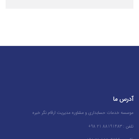
آدرس ما
موسسه خدمات حسابداری و مشاوره مدیریت ارقام نگر خبره
تلفن : 88191483 21 98+