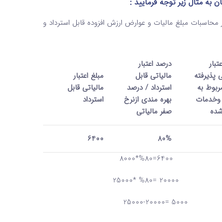
 به مثال زیر توجه فرمایید :
ء (1) بند (ج) تبصره (8) قانون بودجه سال 1398 کل کشور محاسبات مبلغ مالیات و عوارض ارزش افزوده قابل استرداد و
تبار
درصد اعتبار
ی پذیرفته
مالیاتی قابل
مبلغ اعتبار
ربوط به
استرداد / درصد
مالیاتی قابل
 وخدمات
بهره مندی ازنرخ
استرداد
شده
صفر مالیاتی
6400
80%
2500