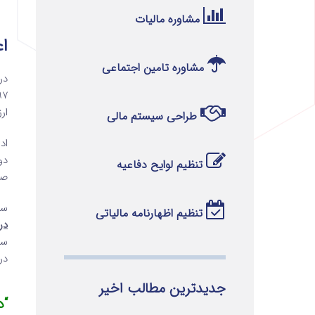
مشاوره مالیات
اع
مشاوره تامین اجتماعی
در
ار
طراحی سیستم مالی
اد
تنظیم لوایح دفاعیه
صا
سپ
تنظیم اظهارنامه مالیاتی
در
سا
در
جدیدترین مطالب اخیر
“د