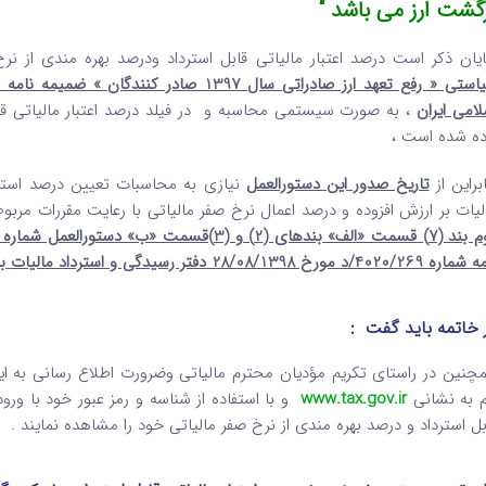
گشت ارز می باشد “
یان ذکر است درصد اعتبار مالیاتی قابل استرداد ودرصد بهره مندی از ن
لامی ایران
، به صورت سیستمی محاسبه و در فیلد درصد اعتبار مالیاتی قاب
ده شده است ،
ابراین از
تاریخ صدور این دستورالعمل
لیات بر ارزش افزوده و درصد اعمال نرخ صفر مالیاتی با رعایت مقررات مربو
الف» بندهای (2) و (3)قسمت «ب» دستورالعمل شماره 519/98/200 مورخ 11/06/1398
40/د مورخ 28/08/1398 دفتر رسیدگی و استرداد مالیات بر ارزش افزوده (تصویر پیوست) کان لم تکن
 خاتمه باید گفت :
چنین در راستای تکریم مؤدیان محترم مالیاتی وضرورت اطلاع رسانی به ای
م به نشانی
www.tax.gov.ir
و با استفاده از شناسه و رمز عبور خود با ورو
بل استرداد و درصد بهره مندی از نرخ صفر مالیاتی خود را مشاهده نمایند .