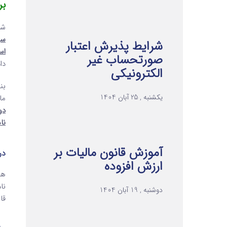
بر
شا
شرایط پذیرش اعتبار
اس
صورتحساب غیر
دا
الکترونیکی
بن
یکشنبه , 25 آبان 1404
ما
دوم بند (7) قسمت «
نامه شماره 20/269
آموزش قانون مالیات بر
در
ارزش افزوده
هم
نا
دوشنبه , 19 آبان 1404
قا