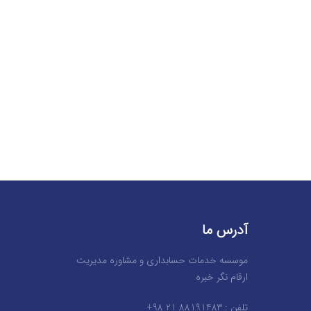
آدرس ما
موسسه خدمات حسابداری و مشاوره مدیریت
ارقام نگر خبره
تلفن : 88191483 21 98+