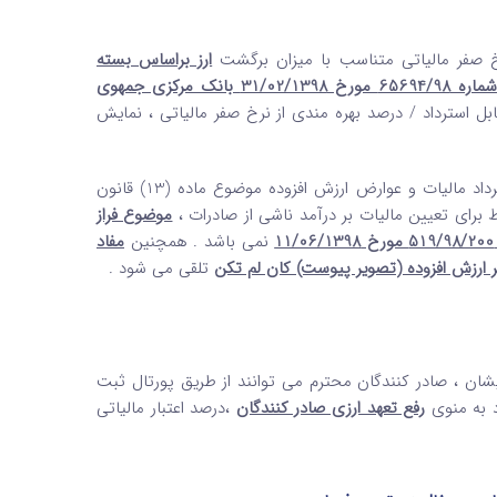
رخ صفر مالیاتی متناسب با میزان برگشت
ارز براساس بسته
سیاستی « رفع تعهد ارز صادراتی سال 1397 صادر کنندگان » ضمیمه نامه شماره 65694/98 مورخ 31/02/1398 بانک مرکزی جمهوی
ل استرداد / درصد بهره مندی از نرخ صفر مالیاتی ، نمایش
نیازی به محاسبات تعیین درصد استرداد مالیات و عوارض ارزش افزوده موضوع ماده (13) قانون
ط برای تعیین مالیات بر درآمد ناشی از صادرات ،
موضوع فراز
نمی باشد . همچنین
مفاد
تلقی می شود .
شان ، صادر کنندگان محترم می توانند از طریق پورتال ثبت
د به منوی
رفع تعهد ارزی صادر کنندگان
،درصد اعتبار مالیاتی