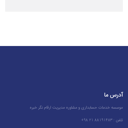
آدرس ما
موسسه خدمات حسابداری و مشاوره مدیریت ارقام نگر خبره
تلفن : 88191483 21 98+