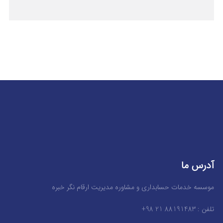
آدرس ما
موسسه خدمات حسابداری و مشاوره مدیریت ارقام نگر خبره
تلفن : 88191483 21 98+