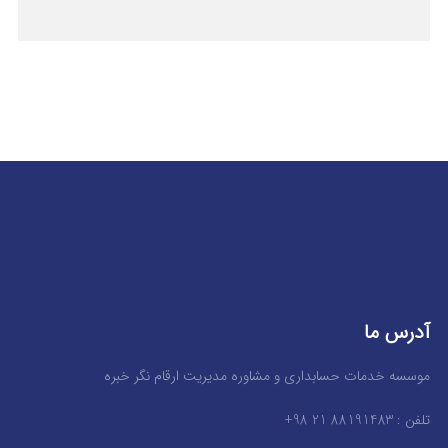
آدرس ما
موسسه خدمات حسابداری و مشاوره مدیریت ارقام نگر خبره
تلفن : 88191483 21 98+