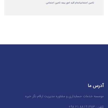
تامین اجتماعی
انجام کلیه امور بیمه تامین اجتماعی
آدرس ما
موسسه خدمات حسابداری و مشاوره مدیریت ارقام نگر خبره
تلفن : 88191483 21 98+