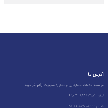
آدرس ما
موسسه خدمات حسابداری و مشاوره مدیریت ارقام نگر خبره
تلفن : 88191483 21 98+
فکس : 88205766 21 98+