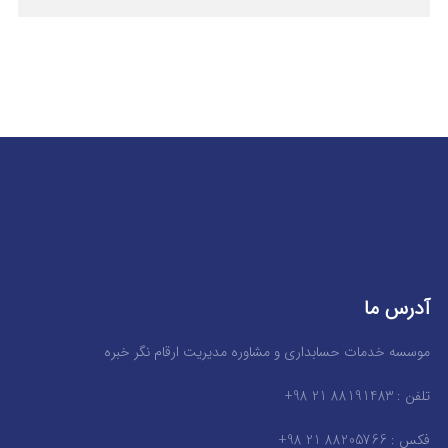
آدرس ما
موسسه خدمات حسابداری و مشاوره مدیریت ارقام نگر خبره
تلفن : 88191483 21 98+
فکس : 88205766 21 98+