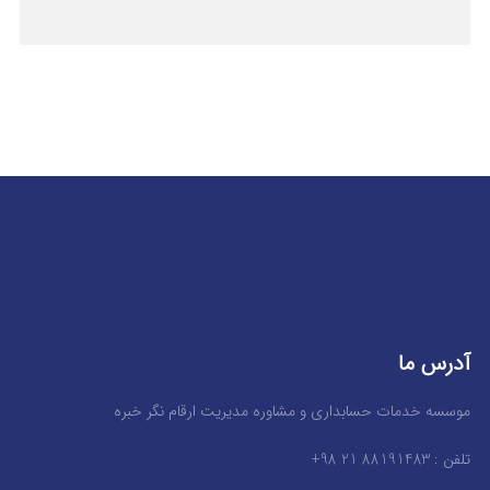
آدرس ما
موسسه خدمات حسابداری و مشاوره مدیریت ارقام نگر خبره
تلفن : 88191483 21 98+