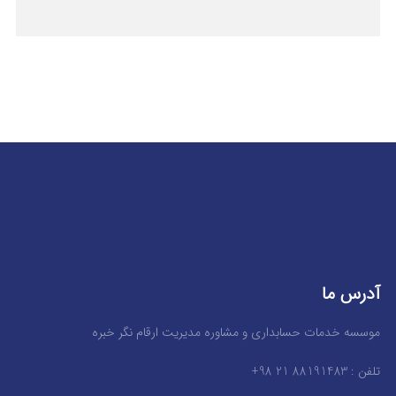
آدرس ما
موسسه خدمات حسابداری و مشاوره مدیریت ارقام نگر خبره
تلفن : 88191483 21 98+