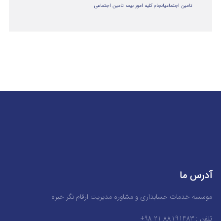
تامین اجتماعی
انجام کلیه امور بیمه تامین اجتماعی
آدرس ما
موسسه خدمات حسابداری و مشاوره مدیریت ارقام نگر خبره
تلفن : 88191483 21 98+