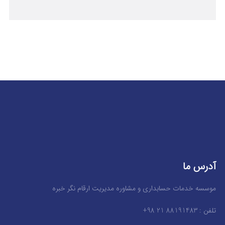
آدرس ما
موسسه خدمات حسابداری و مشاوره مدیریت ارقام نگر خبره
تلفن : 88191483 21 98+