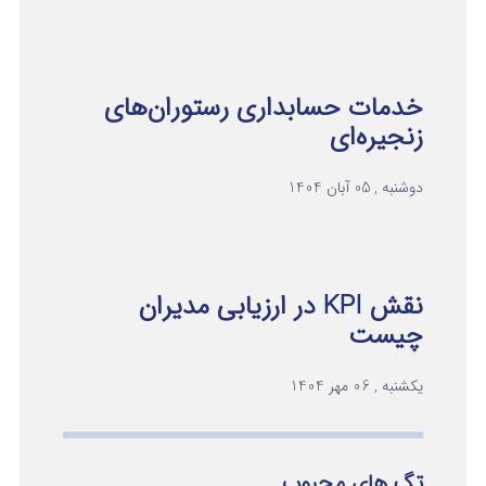
خدمات حسابداری رستوران‌های
زنجیره‌ای
دوشنبه , 05 آبان 1404
نقش KPI در ارزیابی مدیران
چیست
یکشنبه , 06 مهر 1404
تگ های محبوب