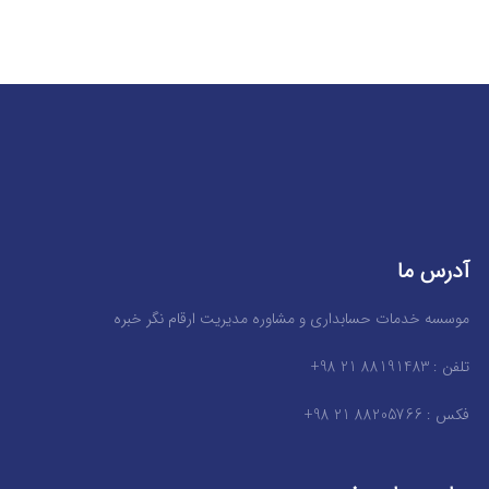
آدرس ما
موسسه خدمات حسابداری و مشاوره مدیریت ارقام نگر خبره
تلفن : 88191483 21 98+
فکس : 88205766 21 98+