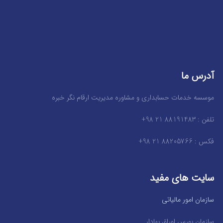
آدرس ما
موسسه خدمات حسابداری و مشاوره مدیریت ارقام نگر خبره
تلفن : 88191483 21 98+
فکس : 88205766 21 98+
سایت های مفید
سازمان امور مالیاتی
سازمان بورس اوراق بهادار