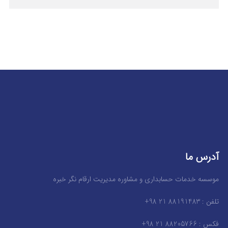
آدرس ما
موسسه خدمات حسابداری و مشاوره مدیریت ارقام نگر خبره
تلفن : 88191483 21 98+
فکس : 88205766 21 98+