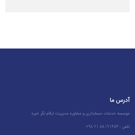
آدرس ما
موسسه خدمات حسابداری و مشاوره مدیریت ارقام نگر خبره
تلفن : 88191483 21 98+