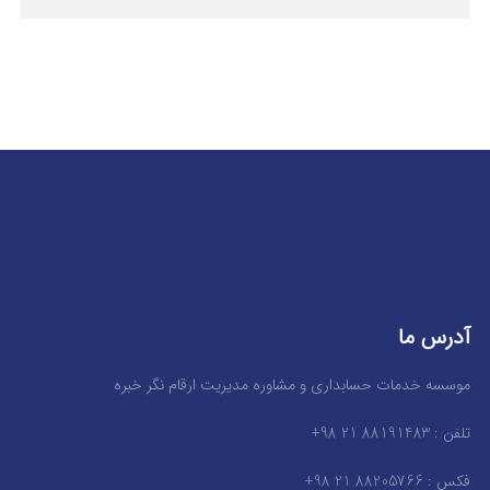
آدرس ما
موسسه خدمات حسابداری و مشاوره مدیریت ارقام نگر خبره
تلفن : 88191483 21 98+
فکس : 88205766 21 98+