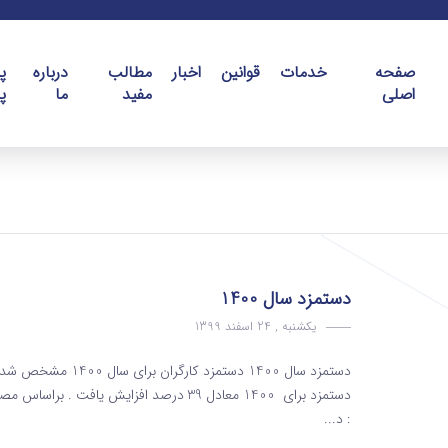
صفحه
خدمات
قوانین
اخبار
مطالب
درباره
پ
اصلی
مفید
ما
پ
دستمزد سال 1400
یکشنبه , 24 اسفند 1399
دستمزد سال 1400 دست
دستمزد برای 1400 معادل 39 درصد افزایش ی
: د...