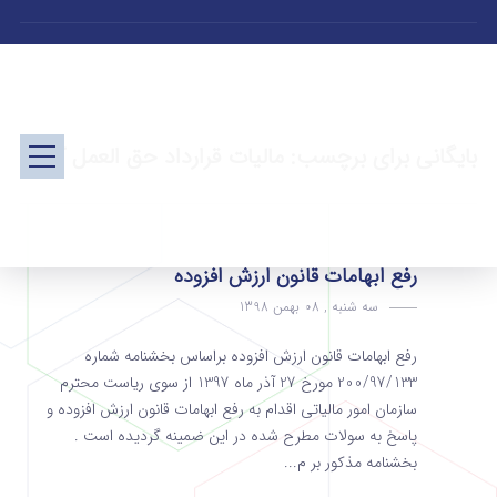
بایگانی برای برچسب: مالیات قرارداد حق العمل کاری
رفع ابهامات قانون ارزش افزوده
سه شنبه , 08 بهمن 1398
رفع ابهامات قانون ارزش افزوده براساس بخشنامه شماره
200/97/133 مورخ 27 آذر ماه 1397 از سوی ریاست محترم
سازمان امور مالیاتی اقدام به رفع ابهامات قانون ارزش افزوده و
پاسخ به سولات مطرح شده در این ضمینه گردیده است .
بخشنامه مذکور بر م...