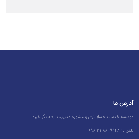
آدرس ما
موسسه خدمات حسابداری و مشاوره مدیریت ارقام نگر خبره
تلفن : 88191483 21 98+