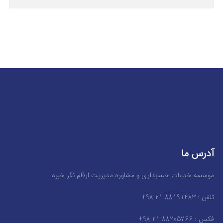
آدرس ما
موسسه خدمات حسابداری و مشاوره مدیریت ارقام نگر خبره
تلفن : 88191483 21 98+
فکس : 88205766 21 98+