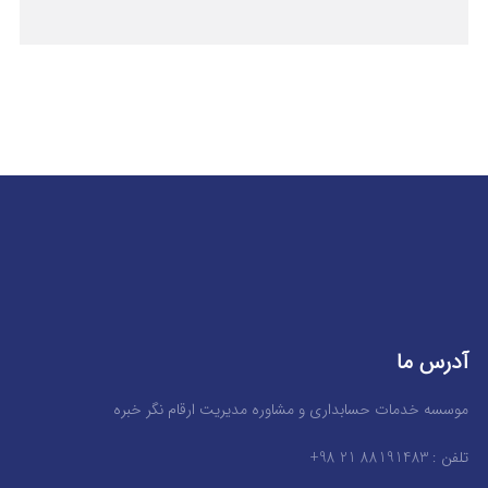
آدرس ما
موسسه خدمات حسابداری و مشاوره مدیریت ارقام نگر خبره
تلفن : 88191483 21 98+