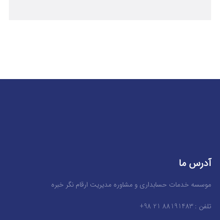
آدرس ما
موسسه خدمات حسابداری و مشاوره مدیریت ارقام نگر خبره
تلفن : 88191483 21 98+