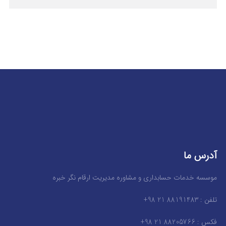
آدرس ما
موسسه خدمات حسابداری و مشاوره مدیریت ارقام نگر خبره
تلفن : 88191483 21 98+
فکس : 88205766 21 98+