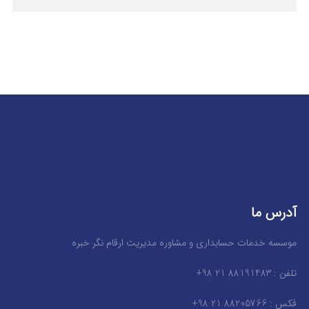
آدرس ما
موسسه خدمات حسابداری و مشاوره مدیریت ارقام نگر خبره
تلفن : 88191483 21 98+
فکس : 88205766 21 98+