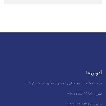
آدرس ما
موسسه خدمات حسابداری و مشاوره مدیریت ارقام نگر خبره
تلفن : 88191483 21 98+
فکس : 88205766 21 98+