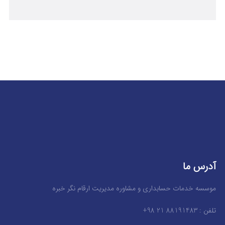
آدرس ما
موسسه خدمات حسابداری و مشاوره مدیریت ارقام نگر خبره
تلفن : 88191483 21 98+