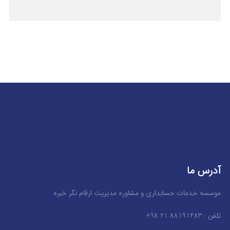
آدرس ما
موسسه خدمات حسابداری و مشاوره مدیریت ارقام نگر خبره
تلفن : 88191483 21 98+