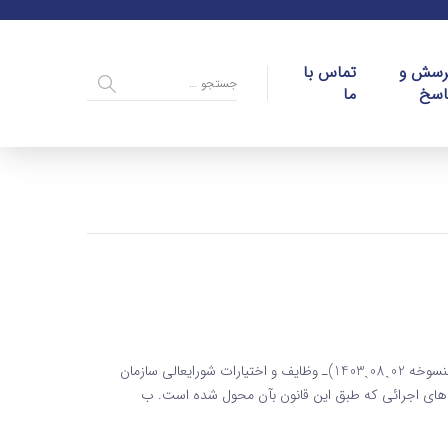
رسش و
تماس با
اسخ
ما
ماده 19 قانون تامین اجتماعی ماده 19 قانون تامین اجتماعی – (منسوخه 02ˏ08ˏ1403)ـ وظایف و اختیارات شورایعالی سازمان
08ˏ1403)ـ تصویب آئین ‌نامه ‌های اجرائی که طبق این قانون بآن محول شده است. ب