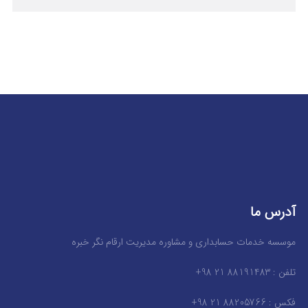
آدرس ما
موسسه خدمات حسابداری و مشاوره مدیریت ارقام نگر خبره
تلفن : 88191483 21 98+
فکس : 88205766 21 98+