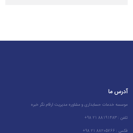
آدرس ما
موسسه خدمات حسابداری و مشاوره مدیریت ارقام نگر خبره
تلفن : 88191483 21 98+
فکس : 88205766 21 98+