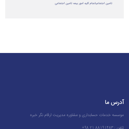
تامین اجتماعی
انجام کلیه امور بیمه تامین اجتماعی
آدرس ما
موسسه خدمات حسابداری و مشاوره مدیریت ارقام نگر خبره
تلفن : 88191483 21 98+