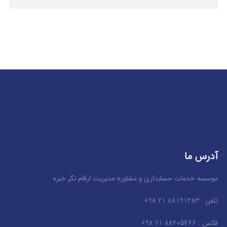
آدرس ما
موسسه خدمات حسابداری و مشاوره مدیریت ارقام نگر خبره
تلفن : 88191483 21 98+
فکس : 88205766 21 98+