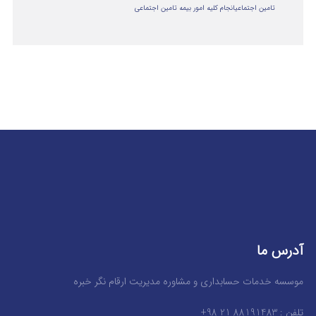
تامین اجتماعی
انجام کلیه امور بیمه تامین اجتماعی
آدرس ما
موسسه خدمات حسابداری و مشاوره مدیریت ارقام نگر خبره
تلفن : 88191483 21 98+