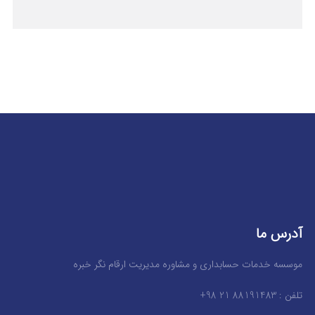
آدرس ما
موسسه خدمات حسابداری و مشاوره مدیریت ارقام نگر خبره
تلفن : 88191483 21 98+