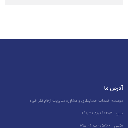
آدرس ما
موسسه خدمات حسابداری و مشاوره مدیریت ارقام نگر خبره
تلفن : 88191483 21 98+
فکس : 88205766 21 98+