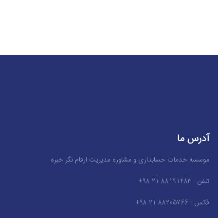
آدرس ما
موسسه خدمات حسابداری و مشاوره مدیریت ارقام نگر خبره
تلفن : 88191483 21 98+
فکس : 88205766 21 98+