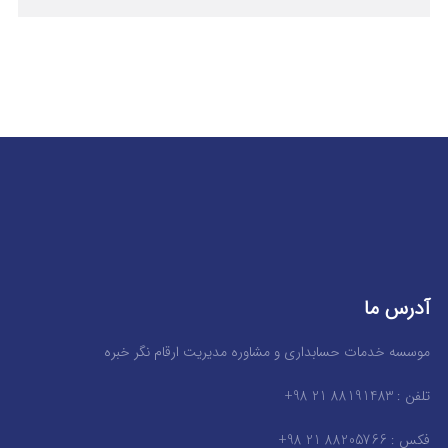
آدرس ما
موسسه خدمات حسابداری و مشاوره مدیریت ارقام نگر خبره
تلفن : 88191483 21 98+
فکس : 88205766 21 98+