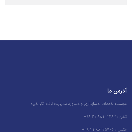
آدرس ما
موسسه خدمات حسابداری و مشاوره مدیریت ارقام نگر خبره
تلفن : 88191483 21 98+
فکس : 88205766 21 98+