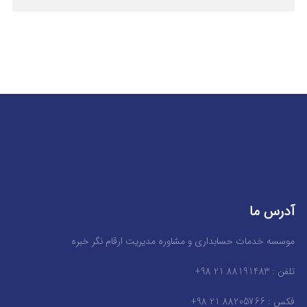
آدرس ما
موسسه خدمات حسابداری و مشاوره مدیریت ارقام نگر خبره
تلفن : 88191483 21 98+
فکس : 88205766 21 98+