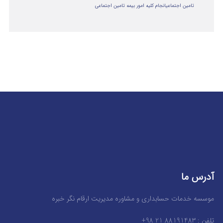
تامین اجتماعی
انجام کلیه امور بیمه تامین اجتماعی
آدرس ما
موسسه خدمات حسابداری و مشاوره مدیریت ارقام نگر خبره
تلفن : 88191483 21 98+