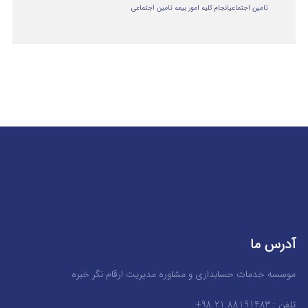
تامین اجتماعی
انجام کلیه امور بیمه تامین اجتماعی
آدرس ما
موسسه خدمات حسابداری و مشاوره مدیریت ارقام نگر خبره
تلفن : 88191483 21 98+